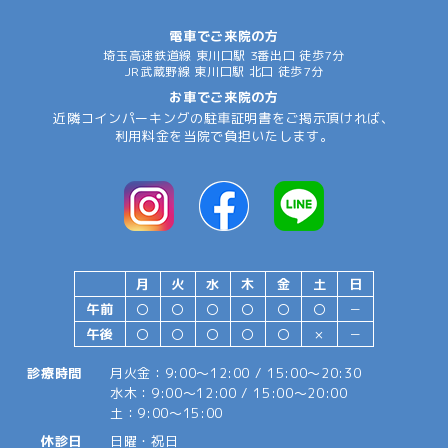
電車でご来院の方
埼玉高速鉄道線 東川口駅 3番出口 徒歩7分
JR武蔵野線 東川口駅 北口 徒歩7分
お車でご来院の方
近隣コインパーキングの駐車証明書をご掲示頂ければ、
利用料金を当院で負担いたします。
月
火
水
木
金
土
日
午前
〇
〇
〇
〇
〇
〇
－
午後
〇
〇
〇
〇
〇
×
－
診療時間
月火金：9:00～12:00 / 15:00～20:30
水木：9:00～12:00 / 15:00～20:00
土：9:00～15:00
休診日
日曜・祝日