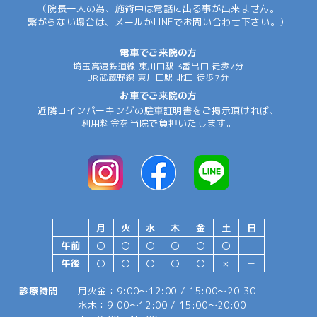
（院長一人の為、施術中は電話に出る事が出来ません。
繋がらない場合は、メールかLINEでお問い合わせ下さい。）
電車でご来院の方
埼玉高速鉄道線 東川口駅 3番出口 徒歩7分
JR武蔵野線 東川口駅 北口 徒歩7分
お車でご来院の方
近隣コインパーキングの駐車証明書をご掲示頂ければ、
利用料金を当院で負担いたします。
月
火
水
木
金
土
日
午前
〇
〇
〇
〇
〇
〇
－
午後
〇
〇
〇
〇
〇
×
－
診療時間
月火金：9:00～12:00 / 15:00～20:30
水木：9:00～12:00 / 15:00～20:00