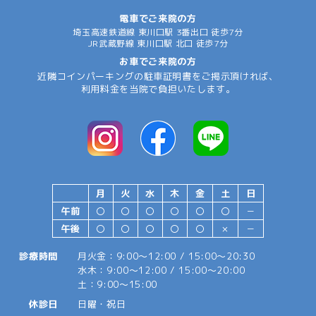
電車でご来院の方
埼玉高速鉄道線 東川口駅 3番出口 徒歩7分
JR武蔵野線 東川口駅 北口 徒歩7分
お車でご来院の方
近隣コインパーキングの駐車証明書をご掲示頂ければ、
利用料金を当院で負担いたします。
月
火
水
木
金
土
日
午前
〇
〇
〇
〇
〇
〇
－
午後
〇
〇
〇
〇
〇
×
－
診療時間
月火金：9:00～12:00 / 15:00～20:30
水木：9:00～12:00 / 15:00～20:00
土：9:00～15:00
休診日
日曜・祝日