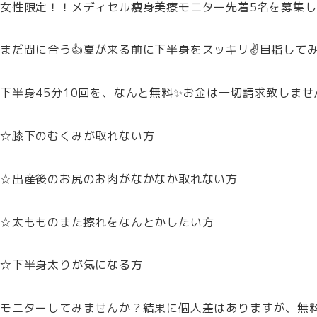
女性限定！！メディセル痩身美療モニター先着5名を募集します
まだ間に合う👍夏が来る前に下半身をスッキリ✌目指して
下半身45分10回を、なんと無料✨お金は一切請求致しません
☆膝下のむくみが取れない方
☆出産後のお尻のお肉がなかなか取れない方
☆太もものまた擦れをなんとかしたい方
☆下半身太りが気になる方
モニターしてみませんか？結果に個人差はありますが、無料