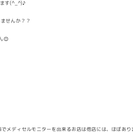
(^_^)♪
みませんか？？
😊
でメディセルモニターを出来るお店は他店には、ほぼありま