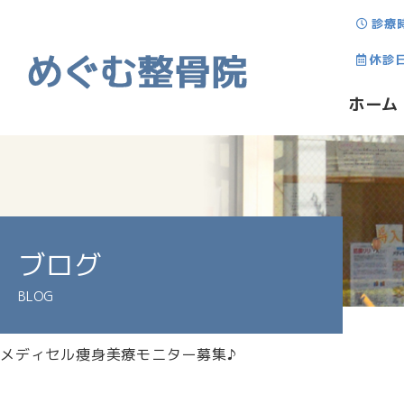
診療
休診
ホーム
ブログ
BLOG
メディセル痩身美療モニター募集♪